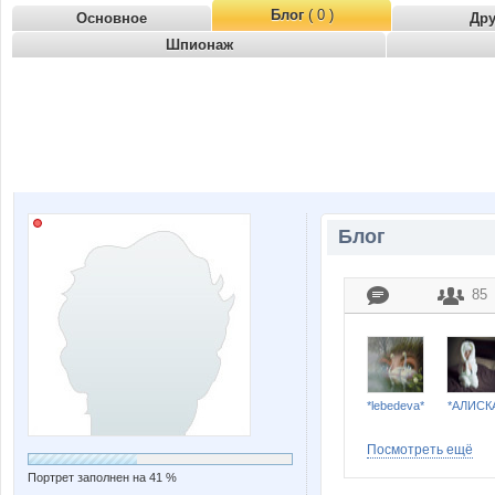
Блог
( 0 )
Основное
Др
Шпионаж
Блог
85
*lebedeva*
*АЛИСК
Посмотреть ещё
Портрет заполнен на 41 %