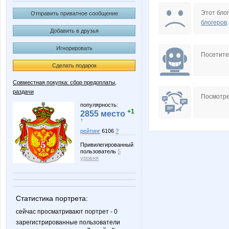
Beatrisa
BlonMi
Этот блог
Отправить приватное сообщение
блогеров
.
Добавить в друзья
Игнорировать
Forseti
GL
Посетит
Сделать подарок
Совместная покупка: сбор предоплаты,
раздачи
Lonza
Lusien
Посмотре
популярность:
+1
2855 место
↑
рейтинг
6106
?
NASIK
NAd12
Привилегированный
пользователь
5
уровня
Pristavochka
Pugovk
Статистика портрета:
сейчас просматривают портрет - 0
зарегистрированные пользователи